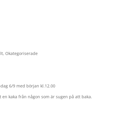
lt
,
Okategoriserade
ndag 6/9 med början kl.12.00
ot en kaka från någon som är sugen på att baka.