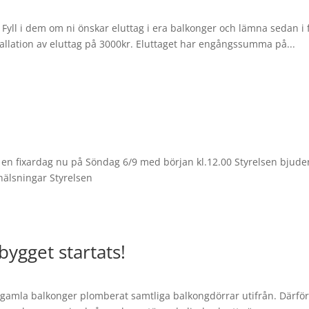
ga. Fyll i dem om ni önskar eluttag i era balkonger och lämna sedan
stallation av eluttag på 3000kr. Eluttaget har engångssumma på...
 en fixardag nu på Söndag 6/9 med början kl.12.00 Styrelsen bjuder
hälsningar Styrelsen
ygget startats!
 gamla balkonger plomberat samtliga balkongdörrar utifrån. Därför ä