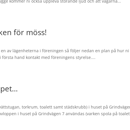
gge kommer ni också uppleva störande ljud och att vägarna...
sken för möss!
en av lägenheterna i föreningen så följer nedan en plan på hur ni s
i första hand kontakt med föreningens styrelse....
ppet…
tvättstugan, torkrum, toalett samt städskrubb) i huset på Grindväg
vloppen i huset på Grindvägen 7 användas (varken spola på toalett 