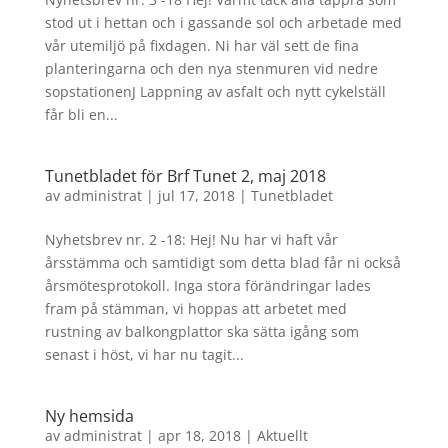
stod ut i hettan och i gassande sol och arbetade med
vår utemiljö på fixdagen. Ni har väl sett de fina
planteringarna och den nya stenmuren vid nedre
sopstationenJ Lappning av asfalt och nytt cykelställ
får bli en...
Tunetbladet för Brf Tunet 2, maj 2018
av
administrat
|
jul 17, 2018
|
Tunetbladet
Nyhetsbrev nr. 2 -18: Hej! Nu har vi haft vår
årsstämma och samtidigt som detta blad får ni också
årsmötesprotokoll. Inga stora förändringar lades
fram på stämman, vi hoppas att arbetet med
rustning av balkongplattor ska sätta igång som
senast i höst, vi har nu tagit...
Ny hemsida
av
administrat
|
apr 18, 2018
|
Aktuellt