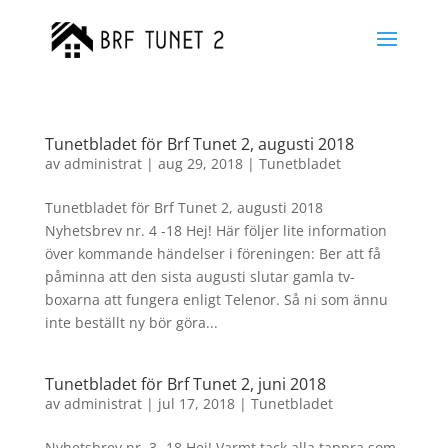
Tunetbladet för Brf Tunet 2, augusti 2018
av
administrat
|
aug 29, 2018
|
Tunetbladet
Tunetbladet för Brf Tunet 2, augusti 2018
Nyhetsbrev nr. 4 -18 Hej! Här följer lite information
över kommande händelser i föreningen: Ber att få
påminna att den sista augusti slutar gamla tv-
boxarna att fungera enligt Telenor. Så ni som ännu
inte beställt ny bör göra...
Tunetbladet för Brf Tunet 2, juni 2018
av
administrat
|
jul 17, 2018
|
Tunetbladet
Nyhetsbrev nr. 3 -18 Hej! Varmt tack alla tappra som